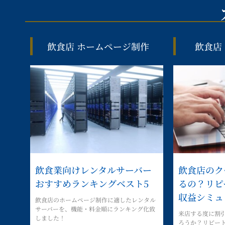
飲食店 ホームページ制作
飲食店
飲食業向けレンタルサーバー
飲食店のク
おすすめランキングベスト5
るの？リピ
収益シミュ
飲食店のホームページ制作に適したレンタル
サーバーを、機能・料金順にランキング化致
来店する度に割
しました！
ろうか？リピー