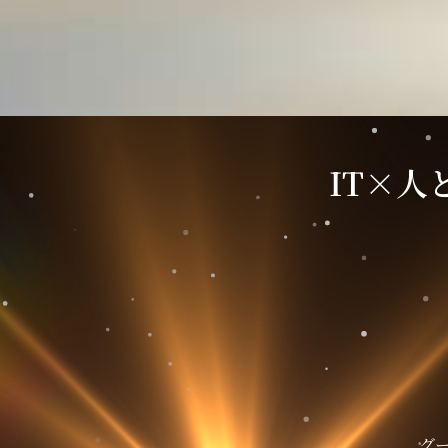
IT×
グ