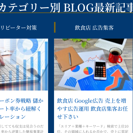
カテゴリー別 BLOG最新記
 リピーター対策
飲食店 広告集客
ーポン券戦略 儲か
飲食店 Google広告 売上を増
ート率から紐解く
やす広告運用 飲食店集客お任
レーション
せ下さい
引してても収支は見合うのだ
「エリア＋業種＋キーワード」検索で上位10
ト率から逆算した簡易事業計
位。その領域に入れるか否かで、売上に雲泥