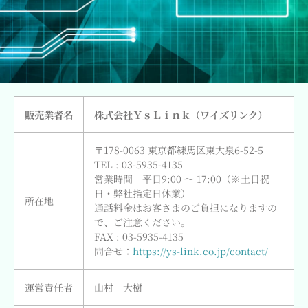
販売業者名
株式会社ＹｓＬｉｎｋ（ワイズリンク）
〒178-0063 東京都練馬区東大泉6-52-5
TEL : 03-5935-4135
営業時間 平日9:00 ～ 17:00（※土日祝
日・弊社指定日休業）
所在地
通話料金はお客さまのご負担になりますの
で、ご注意ください。
FAX : 03-5935-4135
問合せ：
https://ys-link.co.jp/contact/
運営責任者
山村 大樹